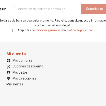
etín
e darse de baja en cualquier momento. Para ello, consulte nuestra informaci
contacto en el aviso legal.
Acepto las
condiciones generales
y la
política de privacidad
Mi cuenta
Mis compras
widgets
Cupones descuento
content_cut
Mis datos
account_box
Mis direcciones
location_on
Mis alertas