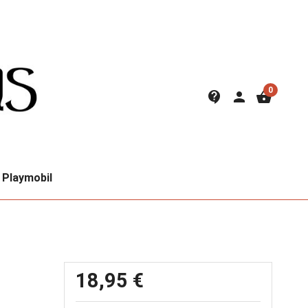
0
contact_support
person
shopping_basket
Playmobil
18,95 €