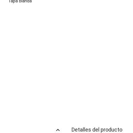
Tapa blanda
keyboard_arrow_up
Detalles del producto