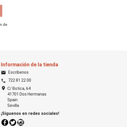
ón de
Información de la tienda
Escríbenos
email
722 81 22 00
phone
location_on
C/ Botica, 64
41701 Dos Hermanas
Spain
Sevilla
¡Síguenos en redes sociales!
Facebook
Twitter
Instagram