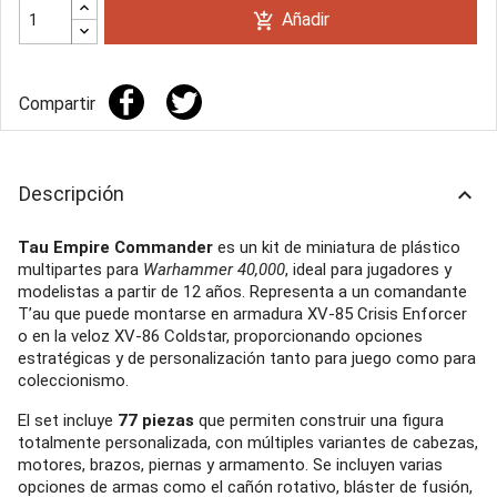
Añadir
add_shopping_cart
Compartir
Descripción
keyboard_arrow_up
Tau Empire Commander
es un kit de miniatura de plástico
multipartes para
Warhammer 40,000
, ideal para jugadores y
modelistas a partir de 12 años. Representa a un comandante
T’au que puede montarse en armadura XV‑85 Crisis Enforcer
o en la veloz XV‑86 Coldstar, proporcionando opciones
estratégicas y de personalización tanto para juego como para
coleccionismo.
El set incluye
77 piezas
que permiten construir una figura
totalmente personalizada, con múltiples variantes de cabezas,
motores, brazos, piernas y armamento. Se incluyen varias
opciones de armas como el cañón rotativo, bláster de fusión,