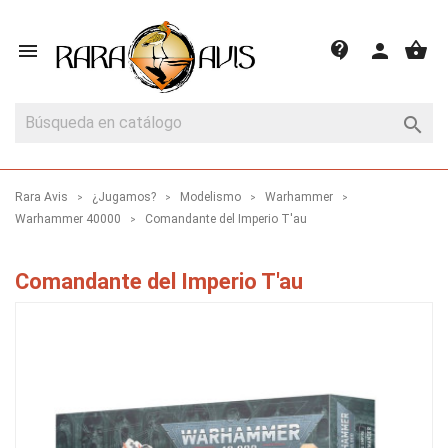
shopping_basket
contact_support

person

Rara Avis
¿Jugamos?
Modelismo
Warhammer
Warhammer 40000
Comandante del Imperio T'au
Comandante del Imperio T'au