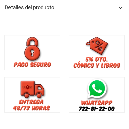
Detalles del producto
keyboard_arrow_down