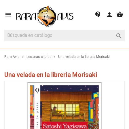
shopping_basket
contact_support

person

Rara Avis
Lecturas chulas
Una velada en la librería Morisaki
Una velada en la librería Morisaki