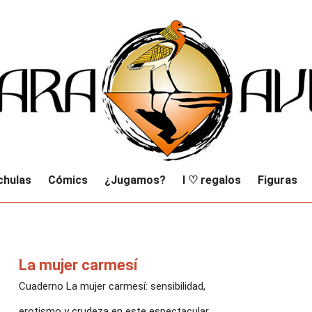
chulas
Cómics
¿Jugamos?
I ♡ regalos
Figuras
La mujer carmesí
Cuaderno La mujer carmesí: sensibilidad,
erotismo y crudeza en este espectacular