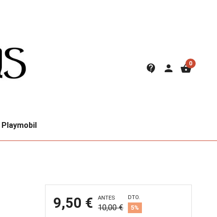
0
contact_support
person
shopping_basket
Playmobil
DTO.
9,50 €
ANTES
10,00 €
5%