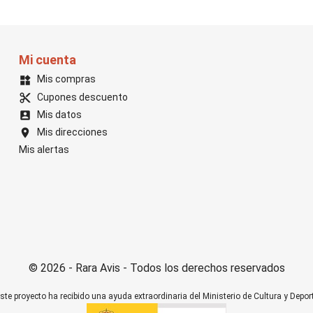
Mi cuenta
Mis compras
widgets
Cupones descuento
content_cut
Mis datos
account_box
Mis direcciones
location_on
Mis alertas
© 2026 - Rara Avis - Todos los derechos reservados
ste proyecto ha recibido una ayuda extraordinaria del Ministerio de Cultura y Depor