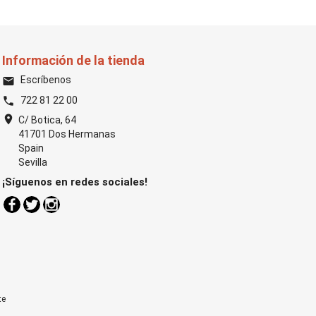
Información de la tienda
Escríbenos
email
722 81 22 00
phone
location_on
C/ Botica, 64
41701 Dos Hermanas
Spain
Sevilla
¡Síguenos en redes sociales!
Facebook
Twitter
Instagram
te