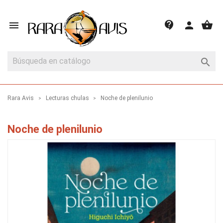
shopping_basket
contact_support

person

Rara Avis
Lecturas chulas
Noche de plenilunio
Noche de plenilunio