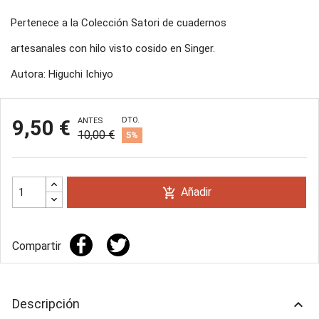
Pertenece a la Colección Satori de cuadernos
artesanales con hilo visto cosido en Singer.
Autora: Higuchi Ichiyo
DTO.
9,50 €
ANTES
10,00 €
5%
Añadir
add_shopping_cart
Compartir
Descripción
keyboard_arrow_up