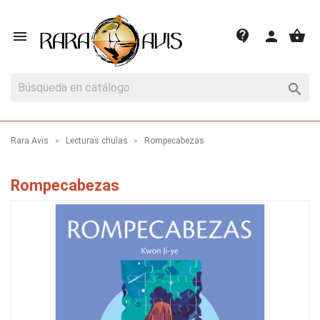
shopping_basket
contact_support

person

Rara Avis
Lecturas chulas
Rompecabezas
Rompecabezas